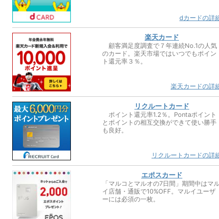
dカードの詳
楽天カード
顧客満足度調査で７年連続No.1の人気
のカード。楽天市場ではいつでもポイン
ト還元率３％。
楽天カードの詳
リクルートカード
ポイント還元率1.2％。Pontaポイント
とポイントの相互交換ができて使い勝手
も良好。
リクルートカードの詳
エポスカード
「マルコとマルオの7日間」期間中はマ
イ店舗・通販で10%OFF。マルイユーザ
ーには必須の一枚。