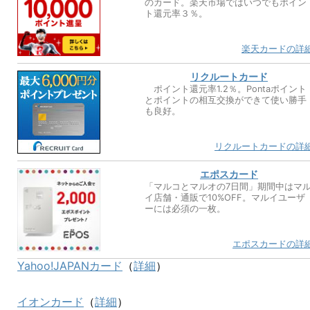
のカード。楽天市場ではいつでもポイン
ト還元率３％。
楽天カードの詳
リクルートカード
ポイント還元率1.2％。Pontaポイント
とポイントの相互交換ができて使い勝手
も良好。
リクルートカードの詳
エポスカード
「マルコとマルオの7日間」期間中はマ
イ店舗・通販で10%OFF。マルイユーザ
ーには必須の一枚。
エポスカードの詳
Yahoo!JAPANカード
（
詳細
）
イオンカード
（
詳細
）