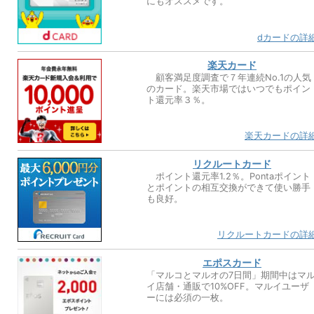
にもオススメです。
dカードの詳
楽天カード
顧客満足度調査で７年連続No.1の人気
のカード。楽天市場ではいつでもポイン
ト還元率３％。
楽天カードの詳
リクルートカード
ポイント還元率1.2％。Pontaポイント
とポイントの相互交換ができて使い勝手
も良好。
リクルートカードの詳
エポスカード
「マルコとマルオの7日間」期間中はマ
イ店舗・通販で10%OFF。マルイユーザ
ーには必須の一枚。