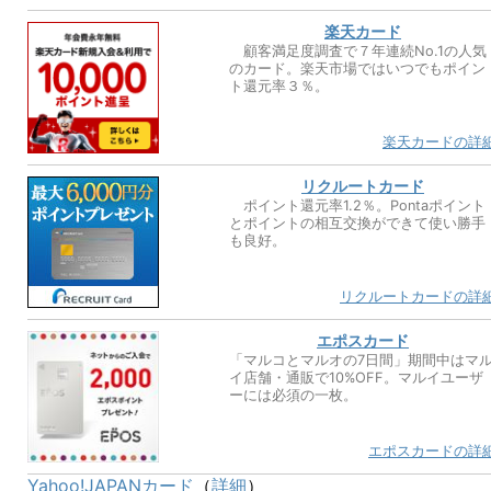
楽天カード
顧客満足度調査で７年連続No.1の人気
のカード。楽天市場ではいつでもポイン
ト還元率３％。
楽天カードの詳
リクルートカード
ポイント還元率1.2％。Pontaポイント
とポイントの相互交換ができて使い勝手
も良好。
リクルートカードの詳
エポスカード
「マルコとマルオの7日間」期間中はマ
イ店舗・通販で10%OFF。マルイユーザ
ーには必須の一枚。
エポスカードの詳
Yahoo!JAPANカード
（
詳細
）