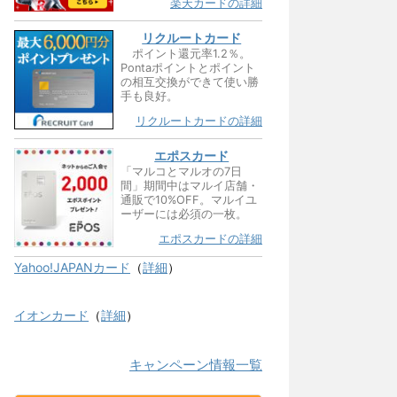
楽天カードの詳細
リクルートカード
ポイント還元率1.2％。
Pontaポイントとポイント
の相互交換ができて使い勝
手も良好。
リクルートカードの詳細
エポスカード
「マルコとマルオの7日
間」期間中はマルイ店舗・
通販で10%OFF。マルイユ
ーザーには必須の一枚。
エポスカードの詳細
Yahoo!JAPANカード
（
詳細
）
イオンカード
（
詳細
）
キャンペーン情報一覧