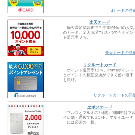
dカードの詳
楽天カード
顧客満足度調査で７年連続No.1の人気
のカード。楽天市場ではいつでもポイン
ト還元率３％。
楽天カードの詳
リクルートカード
ポイント還元率1.2％。Pontaポイント
とポイントの相互交換ができて使い勝手
も良好。
リクルートカードの詳
エポスカード
「マルコとマルオの7日間」期間中はマ
イ店舗・通販で10%OFF。マルイユーザ
ーには必須の一枚。