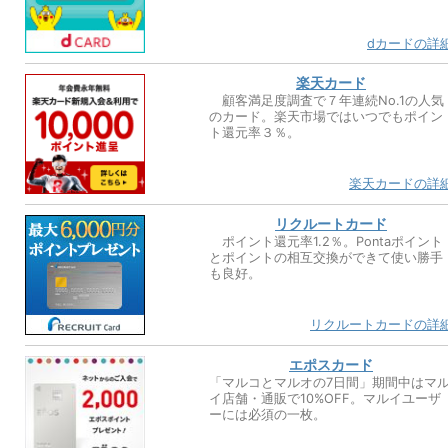
dカードの詳
楽天カード
顧客満足度調査で７年連続No.1の人気
のカード。楽天市場ではいつでもポイン
ト還元率３％。
楽天カードの詳
リクルートカード
ポイント還元率1.2％。Pontaポイント
とポイントの相互交換ができて使い勝手
も良好。
リクルートカードの詳
エポスカード
「マルコとマルオの7日間」期間中はマ
イ店舗・通販で10%OFF。マルイユーザ
ーには必須の一枚。