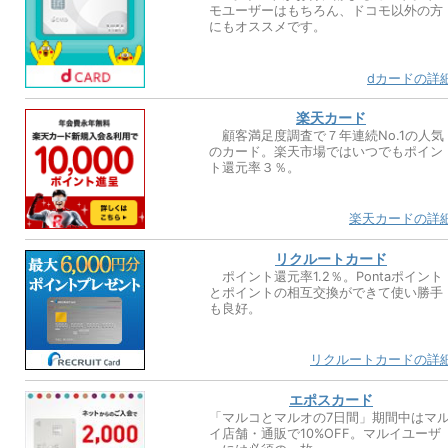
モユーザーはもちろん、ドコモ以外の方
にもオススメです。
dカードの詳
楽天カード
顧客満足度調査で７年連続No.1の人気
のカード。楽天市場ではいつでもポイン
ト還元率３％。
楽天カードの詳
リクルートカード
ポイント還元率1.2％。Pontaポイント
とポイントの相互交換ができて使い勝手
も良好。
リクルートカードの詳
エポスカード
「マルコとマルオの7日間」期間中はマ
イ店舗・通販で10%OFF。マルイユーザ