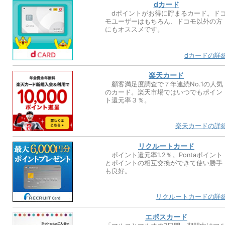
dカード
dポイントがお得に貯まるカード。ド
モユーザーはもちろん、ドコモ以外の方
にもオススメです。
dカードの詳
楽天カード
顧客満足度調査で７年連続No.1の人気
のカード。楽天市場ではいつでもポイン
ト還元率３％。
楽天カードの詳
リクルートカード
ポイント還元率1.2％。Pontaポイント
とポイントの相互交換ができて使い勝手
も良好。
リクルートカードの詳
エポスカード