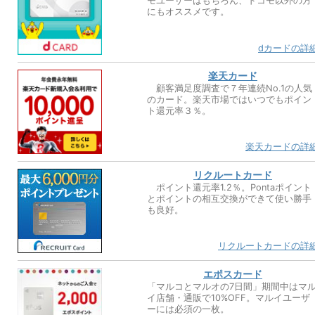
モユーザーはもちろん、ドコモ以外の方
にもオススメです。
dカードの詳
楽天カード
顧客満足度調査で７年連続No.1の人気
のカード。楽天市場ではいつでもポイン
ト還元率３％。
楽天カードの詳
リクルートカード
ポイント還元率1.2％。Pontaポイント
とポイントの相互交換ができて使い勝手
も良好。
リクルートカードの詳
エポスカード
「マルコとマルオの7日間」期間中はマ
イ店舗・通販で10%OFF。マルイユーザ
ーには必須の一枚。