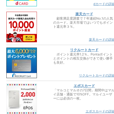
dカードの詳
楽天カード
顧客満足度調査で７年連続No.1の人気
のカード。楽天市場ではいつでもポイン
ト還元率３％。
楽天カードの詳
リクルートカード
ポイント還元率1.2％。Pontaポイント
とポイントの相互交換ができて使い勝手
も良好。
リクルートカードの詳
エポスカード
「マルコとマルオの7日間」期間中はマ
イ店舗・通販で10%OFF。マルイユーザ
ーには必須の一枚。
エポスカードの詳