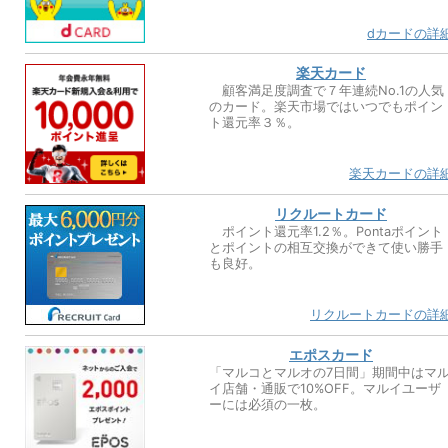
dカードの詳
楽天カード
顧客満足度調査で７年連続No.1の人気
のカード。楽天市場ではいつでもポイン
ト還元率３％。
楽天カードの詳
リクルートカード
ポイント還元率1.2％。Pontaポイント
とポイントの相互交換ができて使い勝手
も良好。
リクルートカードの詳
エポスカード
「マルコとマルオの7日間」期間中はマ
イ店舗・通販で10%OFF。マルイユーザ
ーには必須の一枚。