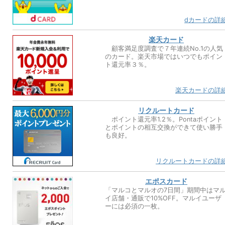
dカードの詳
楽天カード
顧客満足度調査で７年連続No.1の人気
のカード。楽天市場ではいつでもポイン
ト還元率３％。
楽天カードの詳
リクルートカード
ポイント還元率1.2％。Pontaポイント
とポイントの相互交換ができて使い勝手
も良好。
リクルートカードの詳
エポスカード
「マルコとマルオの7日間」期間中はマ
イ店舗・通販で10%OFF。マルイユーザ
ーには必須の一枚。