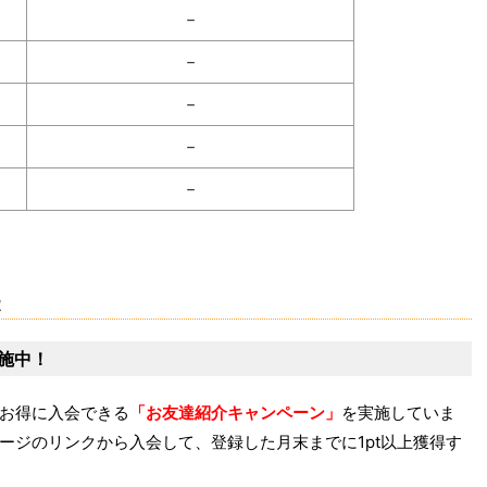
－
－
－
－
－
法
施中！
お得に入会できる
「お友達紹介キャンペーン」
を実施していま
ージのリンクから入会して、登録した月末までに1pt以上獲得す