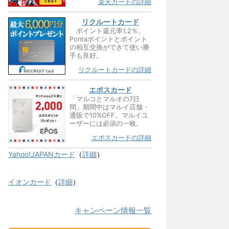
楽天カードの詳細
リクルートカード
ポイント還元率1.2％。
Pontaポイントとポイント
の相互交換ができて使い勝
手も良好。
リクルートカードの詳細
エポスカード
「マルコとマルオの7日
間」期間中はマルイ店舗・
通販で10%OFF。マルイユ
ーザーには必須の一枚。
エポスカードの詳細
Yahoo!JAPANカード
（
詳細
）
イオンカード
（
詳細
）
キャンペーン情報一覧