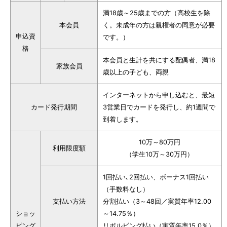
満18歳～25歳までの方（高校生を除
本会員
く。未成年の方は親権者の同意が必要
申込資
です。）
格
本会員と生計を共にする配偶者、満18
家族会員
歳以上の子ども、両親
インターネットから申し込むと、最短
カード発行期間
3営業日でカードを発行し、約1週間で
到着します。
10万～80万円
利用限度額
（学生10万～30万円）
1回払い､2回払い、ボーナス1回払い
（手数料なし）
支払い方法
分割払い（3～48回／実質年率12.00
ショッ
～14.75％）
ピング
リボルビング払い（実質年率15.0％）