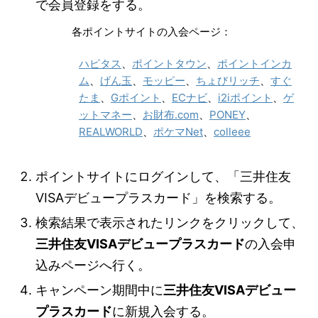
で会員登録をする。
各ポイントサイトの入会ページ：
ハピタス
、
ポイントタウン
、
ポイントインカ
ム
、
げん玉
、
モッピー
、
ちょびリッチ
、
すぐ
たま
、
Gポイント
、
ECナビ
、
i2iポイント
、
ゲ
ットマネー
、
お財布.com
、
PONEY
、
REALWORLD
、
ポケマNet
、
colleee
ポイントサイトにログインして、「三井住友
VISAデビュープラスカード」を検索する。
検索結果で表示されたリンクをクリックして、
三井住友VISAデビュープラスカード
の入会申
込みページへ行く。
キャンペーン期間中に
三井住友VISAデビュー
プラスカード
に新規入会する。