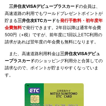
三井住友VISAデビュープラスカード
の会員は、
高速道路の利用でもワールドプレゼントポイントが
貯まる
三井住友ETCカード
を
発行手数料・初年度年
会費無料
で発行できます。2年目以降は通常年会費
500円（+税）ですが、前年度に1回以上ETC利用の
請求があれば翌年度の年会費も無料になります。
また、高速道路利用料金は
三井住友VISAデビュ
ープラスカード
のショッピング利用分と合算しての
請求なので、ポイントが貯まりやすくなっていま
す。