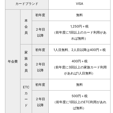
カードブランド
VISA
初年度
無料
本
1,250円＋税
会
２年目
（前年度に1回以上のカード利用があ
員
以降
れば無料）
初年度
1人目無料、2人目以降は400円＋税
家
族
400円＋税
年会費
２年目
会
（前年度に3回以上の家族カード利用
以降
員
があれば1人目無料）
初年度
無料
ETC
カ
500円＋税
２年目
ー
（前年度に1回以上のETC利用があれ
以降
ド
ば無料）