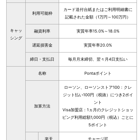
カード送付台紙またはご利用明細書に
利用可能枠
記載された金額（1万円～100万円）
キャッ
融資利率
実質年率15.0%～18.0%
シング
遅延損害金
実質年率20.0%
締日・支払日
毎月月末締切、翌々月4日支払い
名称
Pontaポイント
ローソン、ローソンストア100：クレ
ジット払い100円（税抜）につき2ポイ
ント
加算方法
Visa加盟店：1ヵ月のクレジットショッ
ピング利用総額1,000円（税込）ごとに
5ポイント
楽天
チャージ可