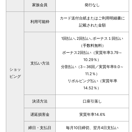
家族会員
発行なし
カード送付台紙またはご利用明細書に
利用可能枠
記載された金額
1回払い､2回払い､ボーナス１回払い
（手数料無料）
ボーナス2回払い（実質年率3.79～
10.29％）
支払い方法
分割払い（3～36回／実質年率9.0～
ショッ
11.2％）
ピング
リボルビング払い（実質年率
14.52％）
決済方法
口座引落し
遅延損害金
実質年率14.6%
締日・支払日
毎月10日締切、翌月4日支払い