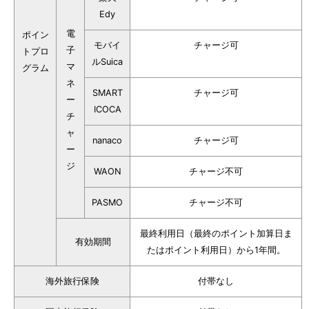
Edy
電
ポイン
モバイ
チャージ可
子
トプロ
ルSuica
マ
グラム
ネ
SMART
チャージ可
ー
ICOCA
チ
ャ
nanaco
チャージ可
ー
ジ
WAON
チャージ不可
PASMO
チャージ不可
最終利用日（最終のポイント加算日ま
有効期間
たはポイント利用日）から1年間。
海外旅行保険
付帯なし