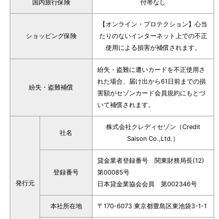
国内旅行保険
付帯なし
【オンライン・プロテクション】心当
ショッピング保険
たりのないインターネット上での不正
使用による損害が補償されます。
紛失・盗難に遭いカードを不正使用さ
れた場合、届け出から61日前までの損
紛失・盗難補償
害額がセゾンカード会員規約にもとづ
いて補償されます。
株式会社クレディセゾン（Credit
社名
Saison Co.,Ltd.）
貸金業者登録番号 関東財務局長(12)
登録番号
第00085号
発行元
日本貸金業協会会員 第002346号
本社所在地
〒170-6073 東京都豊島区東池袋3-1-1