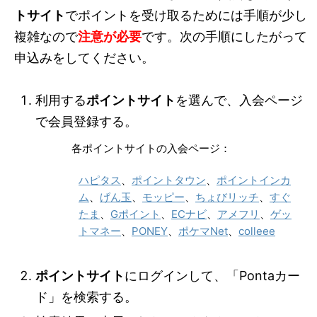
トサイト
でポイントを受け取るためには手順が少し
複雑なので
注意が必要
です。次の手順にしたがって
申込みをしてください。
利用する
ポイントサイト
を選んで、入会ページ
で会員登録する。
各ポイントサイトの入会ページ：
ハピタス
、
ポイントタウン
、
ポイントインカ
ム
、
げん玉
、
モッピー
、
ちょびリッチ
、
すぐ
たま
、
Gポイント
、
ECナビ
、
アメフリ
、
ゲッ
トマネー
、
PONEY
、
ポケマNet
、
colleee
ポイントサイト
にログインして、「Pontaカー
ド」を検索する。