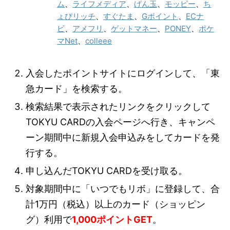
ム
、
ライフメディア
、
げん玉
、
モッピー
、
ち
ょびリッチ
、
すぐたま
、
Gポイント
、
ECナ
ビ
、
アメフリ
、
ゲットマネー
、
PONEY
、
ポケ
マNet
、
colleee
入会したポイントサイトにログインして、「東
急カード」を検索する。
検索結果で表示されたリンクをクリックして
TOKYU CARDの入会ページへ行き、キャンペ
ーン期間中に新規入会申込みをしてカードを発
行する。
申し込んだTOKYU CARDを受け取る。
対象期間中に「いつでもリボ」に登録して、合
計1万円（税込）以上のカード（ショッピン
グ）利用で
1,000ポイントGET
。