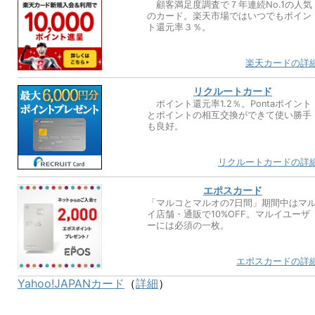
顧客満足度調査で７年連続No.1の人気
のカード。楽天市場ではいつでもポイン
ト還元率３％。
楽天カードの詳
リクルートカード
ポイント還元率1.2％。Pontaポイント
とポイントの相互交換ができて使い勝手
も良好。
リクルートカードの詳
エポスカード
「マルコとマルオの7日間」期間中はマ
イ店舗・通販で10%OFF。マルイユーザ
ーには必須の一枚。
エポスカードの詳
Yahoo!JAPANカード
（
詳細
）