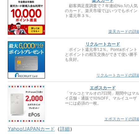
楽天カード
顧客満足度調査で７年連続No.1の人気
のカード。楽天市場ではいつでもポイン
ト還元率３％。
楽天カードの詳
リクルートカード
ポイント還元率1.2％。Pontaポイント
とポイントの相互交換ができて使い勝手
も良好。
リクルートカードの詳
エポスカード
「マルコとマルオの7日間」期間中はマ
イ店舗・通販で10%OFF。マルイユーザ
ーには必須の一枚。
エポスカードの詳
Yahoo!JAPANカード
（
詳細
）