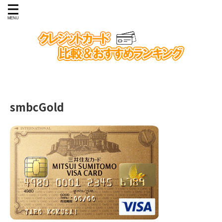
smbcGold