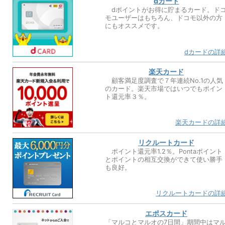
dカード
dポイントがお得に貯まるカード。ド
モユーザーはもちろん、ドコモ以外の方
にもオススメです。
dカードの詳
楽天カード
顧客満足度調査で７年連続No.1の人気
のカード。楽天市場ではいつでもポイン
ト還元率３％。
楽天カードの詳
リクルートカード
ポイント還元率1.2％。Pontaポイント
とポイントの相互交換ができて使い勝手
も良好。
リクルートカードの詳
エポスカード
「マルコとマルオの7日間」期間中はマ