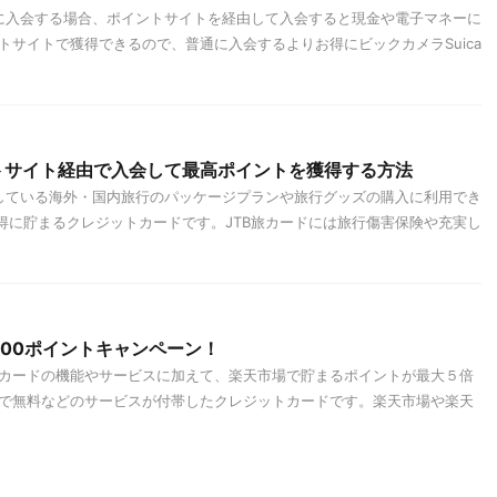
ドに入会する場合、ポイントサイトを経由して入会すると現金や電子マネーに
トサイトで獲得できるので、普通に入会するよりお得にビックカメラSuica
トサイト経由で入会して最高ポイントを獲得する方法
売している海外・国内旅行のパッケージプランや旅行グッズの購入に利用でき
お得に貯まるクレジットカードです。JTB旅カードには旅行傷害保険や充実し
000ポイントキャンペーン！
カードの機能やサービスに加えて、楽天市場で貯まるポイントが最大５倍
で無料などのサービスが付帯したクレジットカードです。楽天市場や楽天