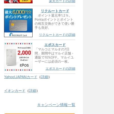
楽天カードの詳細
リクルートカード
ポイント還元率1.2％。
Pontaポイントとポイント
の相互交換ができて使い勝
手も良好。
リクルートカードの詳細
エポスカード
「マルコとマルオの7日
間」期間中はマルイ店舗・
通販で10%OFF。マルイユ
ーザーには必須の一枚。
エポスカードの詳細
Yahoo!JAPANカード
（
詳細
）
イオンカード
（
詳細
）
キャンペーン情報一覧