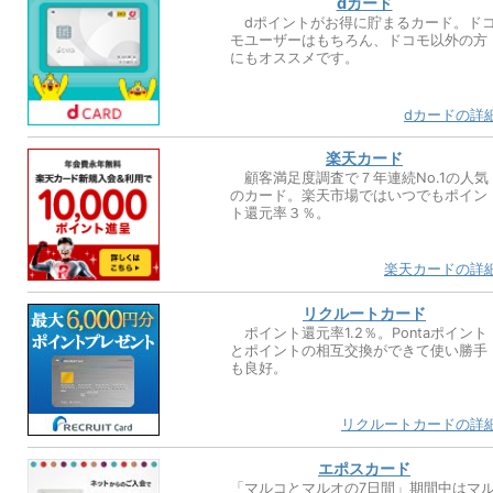
dカード
dポイントがお得に貯まるカード。ド
モユーザーはもちろん、ドコモ以外の方
にもオススメです。
dカードの詳
楽天カード
顧客満足度調査で７年連続No.1の人気
のカード。楽天市場ではいつでもポイン
ト還元率３％。
楽天カードの詳
リクルートカード
ポイント還元率1.2％。Pontaポイント
とポイントの相互交換ができて使い勝手
も良好。
リクルートカードの詳
エポスカード
「マルコとマルオの7日間」期間中はマ