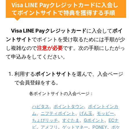
Visa LINE Payクレジットカードに入会し
てポイントサイトで特典を獲得する手順
Visa LINE Payクレジットカード
に入会して
ポイ
ントサイト
でポイントを受け取るためには手順が少
し複雑なので
注意が必要
です。次の手順にしたがっ
て申込みをしてください。
利用する
ポイントサイト
を選んで、入会ページ
で会員登録をする。
各ポイントサイトの入会ページ：
ハピタス
、
ポイントタウン
、
ポイントインカ
ム
、
ニフティポイント
、
げん玉
、
モッピー
、
ちょびリッチ
、
すぐたま
、
Gポイント
、
ECナ
ビ
、
アメフリ
、
ゲットマネー
、
PONEY
、
ポケ