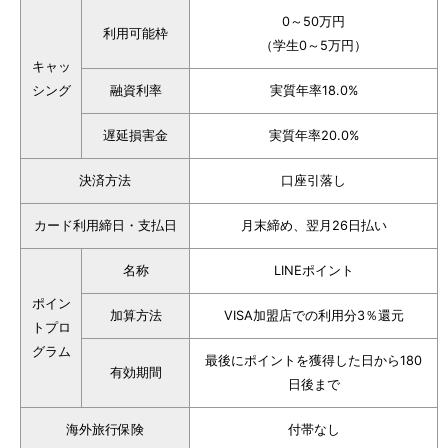
0～50万円
利用可能枠
（学生0～5万円）
キャッ
シング
融資利率
実質年率18.0%
遅延損害金
実質年率20.0%
決済方法
口座引落し
カード利用締日・支払日
月末締め、翌月26日払い
名称
LINEポイント
ポイン
加算方法
VISA加盟店での利用分3％還元
トプロ
グラム
最後にポイントを獲得した日から180
有効期間
日後まで
海外旅行保険
付帯なし