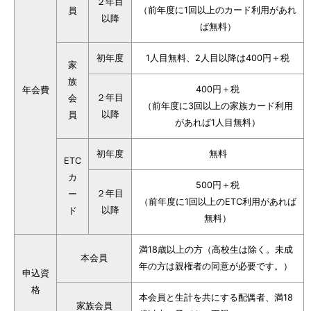
２年目
（前年度に1回以上のカード利用があれ
員
以降
ば無料）
初年度
1人目無料、2人目以降は400円＋税
家
族
400円＋税
年会費
２年目
会
（前年度に3回以上の家族カード利用
以降
員
があれば1人目無料）
初年度
無料
ETC
カ
500円＋税
２年目
ー
（前年度に1回以上のETC利用があれば
以降
ド
無料）
満18歳以上の方（高校生は除く。未成
本会員
年の方は親権者の同意が必要です。）
申込資
格
本会員と生計を共にする配偶者、満18
家族会員