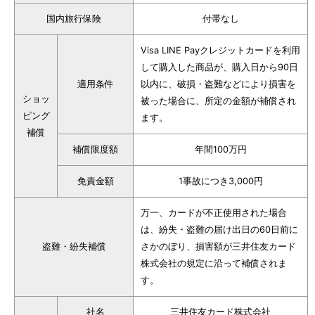
国内旅行保険
付帯なし
Visa LINE Payクレジットカードを利用
して購入した商品が、購入日から90日
適用条件
以内に、破損・盗難などにより損害を
ショッ
被った場合に、所定の金額が補償され
ピング
ます。
補償
補償限度額
年間100万円
免責金額
1事故につき3,000円
万一、カードが不正使用された場合
は、紛失・盗難の届け出日の60日前に
盗難・紛失補償
さかのぼり、損害額が三井住友カード
株式会社の規定に沿って補償されま
す。
社名
三井住友カード株式会社