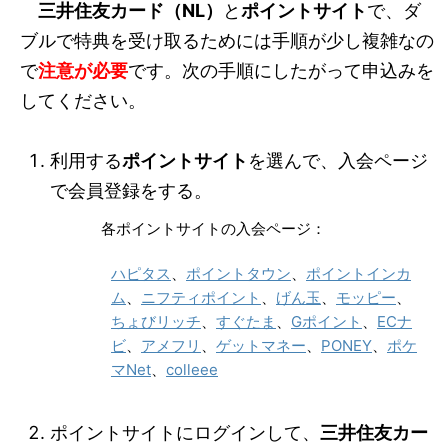
三井住友カード（NL）
と
ポイントサイト
で、ダ
ブルで特典を受け取るためには手順が少し複雑なの
で
注意が必要
です。次の手順にしたがって申込みを
してください。
利用する
ポイントサイト
を選んで、入会ページ
で会員登録をする。
各ポイントサイトの入会ページ：
ハピタス
、
ポイントタウン
、
ポイントインカ
ム
、
ニフティポイント
、
げん玉
、
モッピー
、
ちょびリッチ
、
すぐたま
、
Gポイント
、
ECナ
ビ
、
アメフリ
、
ゲットマネー
、
PONEY
、
ポケ
マNet
、
colleee
ポイントサイトにログインして、
三井住友カー