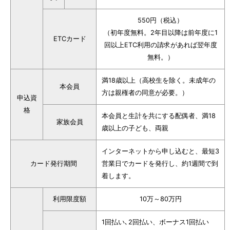
550円（税込）
（初年度無料。2年目以降は前年度に1
ETCカード
回以上ETC利用の請求があれば翌年度
無料。）
満18歳以上（高校生を除く。未成年の
本会員
方は親権者の同意が必要。）
申込資
格
本会員と生計を共にする配偶者、満18
家族会員
歳以上の子ども、両親
インターネットから申し込むと、最短3
カード発行期間
営業日でカードを発行し、約1週間で到
着します。
利用限度額
10万～80万円
1回払い､2回払い、ボーナス1回払い