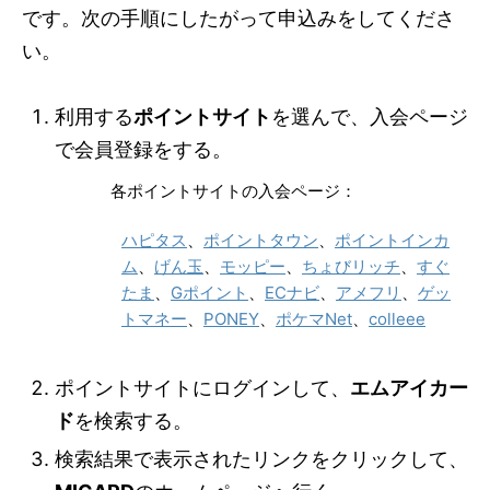
です。次の手順にしたがって申込みをしてくださ
い。
利用する
ポイントサイト
を選んで、入会ページ
で会員登録をする。
各ポイントサイトの入会ページ：
ハピタス
、
ポイントタウン
、
ポイントインカ
ム
、
げん玉
、
モッピー
、
ちょびリッチ
、
すぐ
たま
、
Gポイント
、
ECナビ
、
アメフリ
、
ゲッ
トマネー
、
PONEY
、
ポケマNet
、
colleee
ポイントサイトにログインして、
エムアイカー
ド
を検索する。
検索結果で表示されたリンクをクリックして、