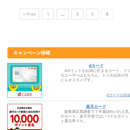
« Prev
1
…
4
5
6
キャンペーン情報
dカード
dポイントがお得に貯まるカード。ド
モユーザーはもちろん、ドコモ以外の方
にもオススメです。
dカードの詳
楽天カード
顧客満足度調査で７年連続No.1の人気
のカード。楽天市場ではいつでもポイン
ト還元率３％。