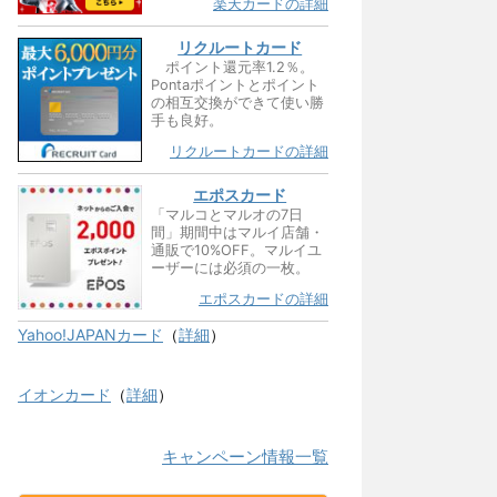
楽天カードの詳細
リクルートカード
ポイント還元率1.2％。
Pontaポイントとポイント
の相互交換ができて使い勝
手も良好。
リクルートカードの詳細
エポスカード
「マルコとマルオの7日
間」期間中はマルイ店舗・
通販で10%OFF。マルイユ
ーザーには必須の一枚。
エポスカードの詳細
Yahoo!JAPANカード
（
詳細
）
イオンカード
（
詳細
）
キャンペーン情報一覧