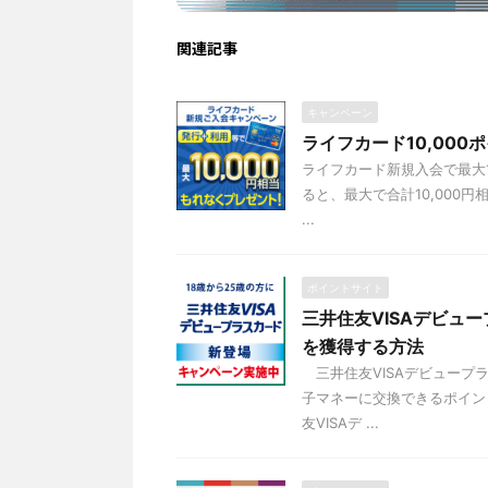
関連記事
キャンペーン
ライフカード10,00
ライフカード新規入会で最大
ると、最大で合計10,000
...
ポイントサイト
三井住友VISAデビュ
を獲得する方法
三井住友VISAデビュープ
子マネーに交換できるポイン
友VISAデ ...