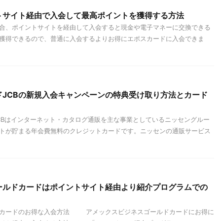
トサイト経由で入会して最高ポイントを獲得する方法
合、ポイントサイトを経由して入会すると現金や電子マネーに交換できる
獲得できるので、普通に入会するよりお得にエポスカードに入会できま
ドJCBの新規入会キャンペーンの特典受け取り方法とカード
Bはインターネット・カタログ通販を主な事業としているニッセングルー
トが貯まる年会費無料のクレジットカードです。ニッセンの通販サービス
ールドカードはポイントサイト経由より紹介プログラムでの
ドカードのお得な入会方法 アメックスビジネスゴールドカードにお得に