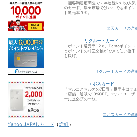
顧客満足度調査で７年連続No.1の人気
のカード。楽天市場ではいつでもポイン
ト還元率３％。
楽天カードの詳
リクルートカード
ポイント還元率1.2％。Pontaポイント
とポイントの相互交換ができて使い勝手
も良好。
リクルートカードの詳
エポスカード
「マルコとマルオの7日間」期間中はマ
イ店舗・通販で10%OFF。マルイユーザ
ーには必須の一枚。
エポスカードの詳
Yahoo!JAPANカード
（
詳細
）