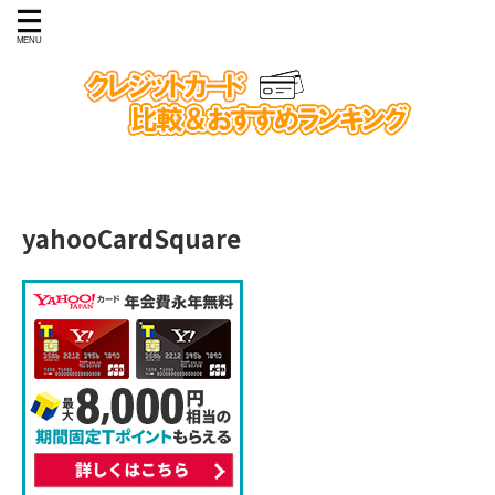
yahooCardSquare