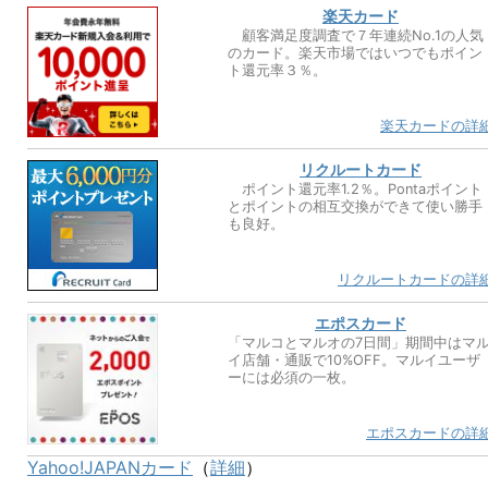
楽天カード
顧客満足度調査で７年連続No.1の人気
のカード。楽天市場ではいつでもポイン
ト還元率３％。
楽天カードの詳
リクルートカード
ポイント還元率1.2％。Pontaポイント
とポイントの相互交換ができて使い勝手
も良好。
リクルートカードの詳
エポスカード
「マルコとマルオの7日間」期間中はマ
イ店舗・通販で10%OFF。マルイユーザ
ーには必須の一枚。
エポスカードの詳
Yahoo!JAPANカード
（
詳細
）