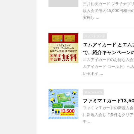
三井住友カード プラチナプ
規入会で最大45,000円
実施し ...
ポイントサイト
エムアイカード とエ
で、紹介キャンペーン
エムアイカードのお得な入会
ムアイカード ゴールド）へ
いるポイ ...
キャンペーン
ファミマＴカード13,
ファミマＴカードの新規入会
に新規入会して条件をクリアす
中 ...