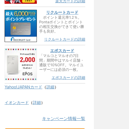
楽天カードの詳細
リクルートカード
ポイント還元率1.2％。
Pontaポイントとポイント
の相互交換ができて使い勝
手も良好。
リクルートカードの詳細
エポスカード
「マルコとマルオの7日
間」期間中はマルイ店舗・
通販で10%OFF。マルイユ
ーザーには必須の一枚。
エポスカードの詳細
Yahoo!JAPANカード
（
詳細
）
イオンカード
（
詳細
）
キャンペーン情報一覧