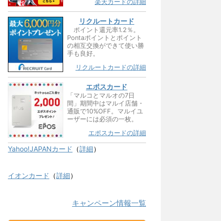
楽天カードの詳細
リクルートカード
ポイント還元率1.2％。
Pontaポイントとポイント
の相互交換ができて使い勝
手も良好。
リクルートカードの詳細
エポスカード
「マルコとマルオの7日
間」期間中はマルイ店舗・
通販で10%OFF。マルイユ
ーザーには必須の一枚。
エポスカードの詳細
Yahoo!JAPANカード
（
詳細
）
イオンカード
（
詳細
）
キャンペーン情報一覧