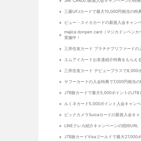
JRE CARDの新規入会キャンペーンの
三菱UFJカードで最大10,000円相当
ビュー・スイカカードの新規入会キャン
majica donpen card（マジカド
実施中！
三井住友カード プラチナプリファードの
エムアイカードお友達紹介特典をもらえる
三井住友カード デビュープラスで8,00
ヤフーカードの入会特典で7,000円相当の
JTB旅カードで最大5,000ポイントの
ルミネカード5,000ポイント入会キャ
ビックカメラSuicaカードの新規入会キ
LINEクレカ紹介キャンペーンの招待URL
JTB旅カードVisaゴールドで最大27,